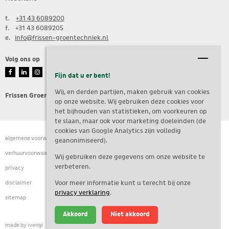
t.
+31 43 6089200
f. +31 43 6089205
e. 
info@frissen-groentechniek.nl
Volg ons op
Fijn dat u er bent!
Wij, en derden partijen, maken gebruik van cookies
Frissen Groen Techniek is een onderdeel van de Frissen Groep
op onze website. Wij gebruiken deze cookies voor
het bijhouden van statistieken, om voorkeuren op
te slaan, maar ook voor marketing doeleinden (de
cookies van Google Analytics zijn volledig
algemene voorwaarden
geanonimiseerd).
verhuurvoorwaarden
Wij gebruiken deze gegevens om onze website te
verbeteren.
privacy
Voor meer informatie kunt u terecht bij onze
disclaimer
privacy verklaring
.
sitemap
Akkoord
Niet akkoord
made by
ivengi