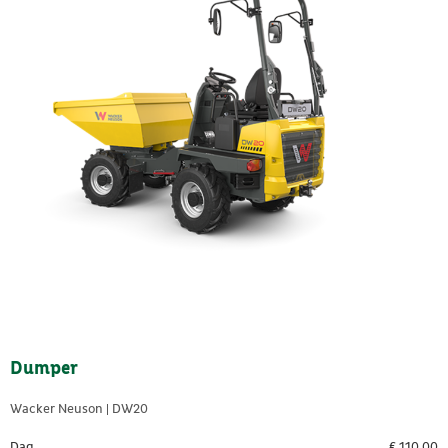
Dumper
Wacker Neuson | DW20
Dag
€
110,00