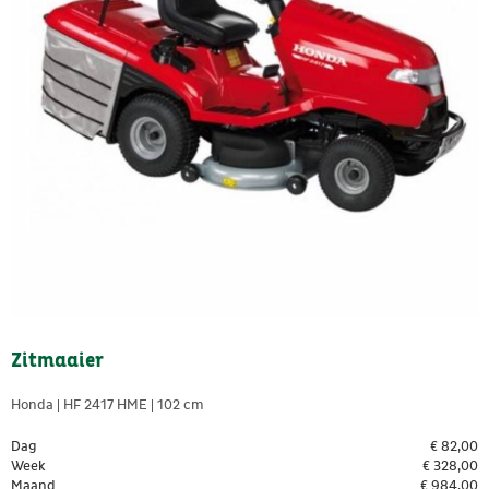
Zitmaaier
Honda | HF 2417 HME | 102 cm
Dag
€
82,00
Week
€
328,00
Maand
€
984,00