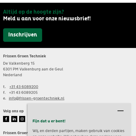
Altijd op de hoogte zijn?
Meld u aan voor onze nieuwsbrief!
Inschrijven
Frissen Groen Techniek
De Valkenberg 15
6301 PM Valkenburg aan de Geul
Nederland
t.
+31 43 6089200
f. +31 43 6089205
e. 
info@frissen-groentechniek.nl
Volg ons op
Fijn dat u er bent!
Wij, en derden partijen, maken gebruik van cookies
Frissen Groen Techniek is een onderdeel van de Frissen Groep