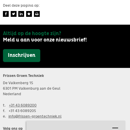
Deel deze pagina op:
Altijd op de hoogte zijn?
Meld u aan voor onze nieuwsbrief!
Inschrijven
Frissen Groen Techniek
De Valkenberg 15
6301 PM Valkenburg aan de Geul
Nederland
t.
+31 43 6089200
f. +31 43 6089205
e. 
info@frissen-groentechniek.nl
Volg ons op